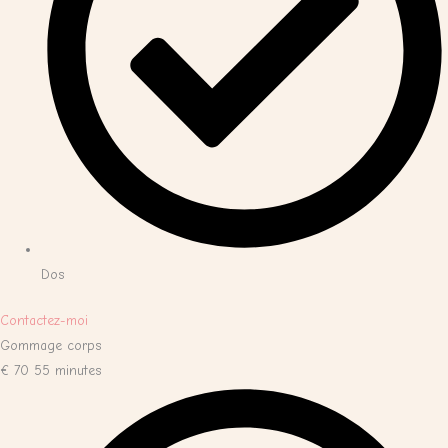
Dos
Contactez-moi
Gommage corps
€
70
55 minutes