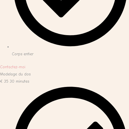
Corps entier
Contactez-moi
Modelage du dos
€
35
30 minutes