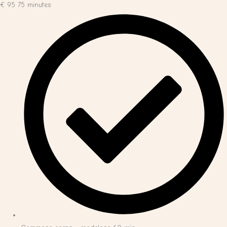
€
95
75 minutes