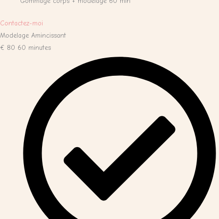
Gommage corps + modelage 60 min
Contactez-moi
Modelage Amincissant
€
80
60 minutes