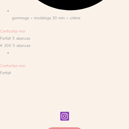
gommage + modelage 30 min + crème
Contactez-moi
Forfait 5 séances
€
300
5 séances
Contactez-moi
Forfait