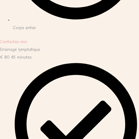
Corps entier
Contactez-moi
Drainage lymphatique
€
80
45 minutes