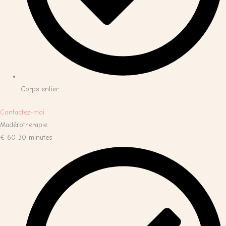
Corps entier
Contactez-moi
Madérotherapie
€
60
30 minutes