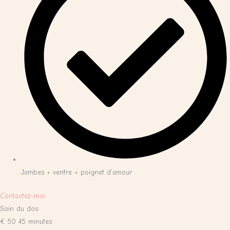
Jambes + ventre + poignet d’amour
Contactez-moi
Soin du dos
€
50
45 minutes