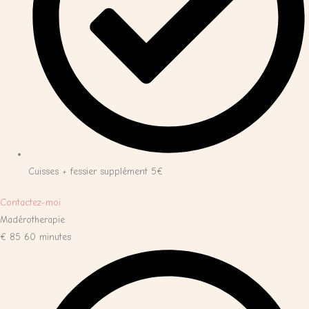
Cuisses + fessier supplément 5€
Contactez-moi
Madérotherapie
€
85
60 minutes