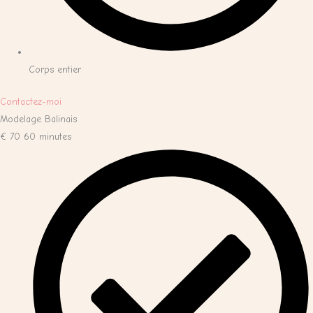
Corps entier
Contactez-moi
Modelage Balinais
€
70
60 minutes