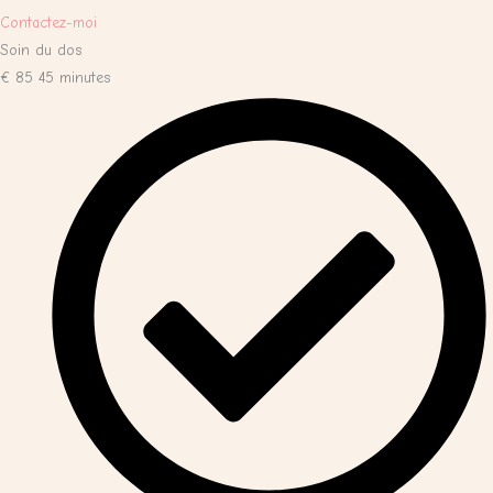
Contactez-moi
Soin du dos
€
85
45 minutes