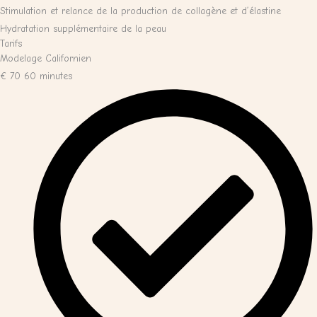
Stimulation et relance de la production de collagène et d’élastine
Hydratation supplémentaire de la peau
Tarifs
Modelage Californien
€
70
60 minutes